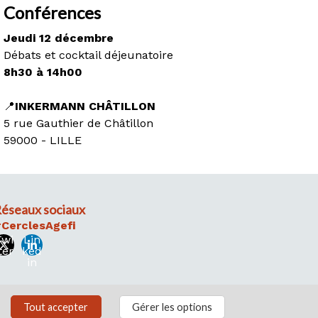
Conférences
Jeudi 12 décembre
Débats et cocktail déjeunatoire
8h30 à 14h00
📍
INKERMANN CHÂTILLON
5 rue Gauthier de Châtillon
59000 - LILLE
éseaux sociaux
CerclesAgefi
Twi
Lin
ter
ked
in
Tout accepter
Gérer les options