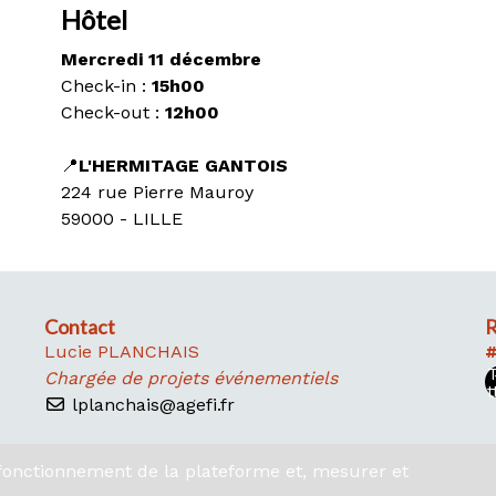
Hôtel
Mercredi 11 décembre
Check-in :
15h00
Check-out :
12h00
📍
L'HERMITAGE GANTOIS
224 rue Pierre Mauroy
59000 - LILLE
Contact
R
Lucie PLANCHAIS
#
Chargée de projets événementiels
t
lplanchais@agefi.fr
e fonctionnement de la plateforme et, mesurer et