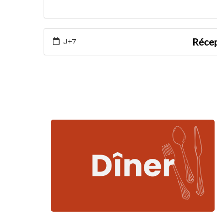
Récep
J+7