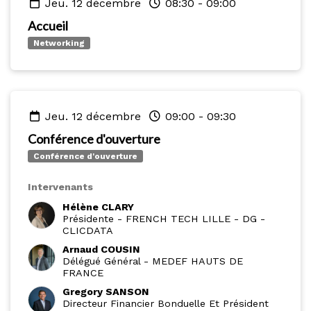
jeu. 12 décembre
08:30
-
09:00
Accueil
Networking
jeu. 12 décembre
09:00
-
09:30
Conférence d'ouverture
Conférence d'ouverture
Intervenants
Hélène CLARY
Présidente - FRENCH TECH LILLE
-
DG -
CLICDATA
Arnaud COUSIN
Délégué Général
-
MEDEF HAUTS DE
FRANCE
Gregory SANSON
Directeur Financier Bonduelle Et Président