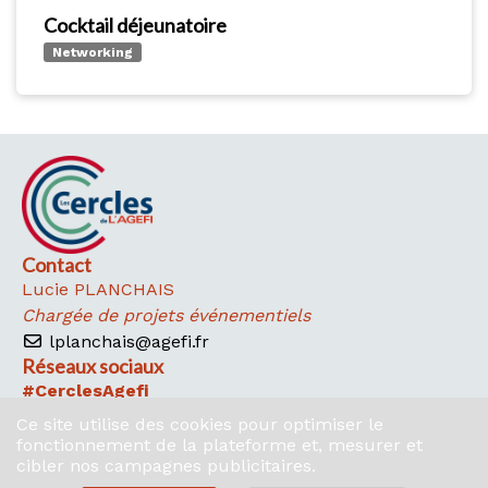
Cocktail déjeunatoire
Networking
Contact
Lucie PLANCHAIS
Chargée de projets événementiels
lplanchais@agefi.fr
Réseaux sociaux
#CerclesAgefi
Twi
Lin
Ce site utilise des cookies pour optimiser le
tter
ked
fonctionnement de la plateforme et, mesurer et
in
cibler nos campagnes publicitaires.