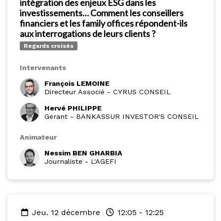
intégration des enjeux ESG dans les
investissements… Comment les conseillers
financiers et les family offices répondent-ils
aux interrogations de leurs clients ?
Regards croisés
Intervenants
François LEMOINE
Directeur Associé
-
CYRUS CONSEIL
Hervé PHILIPPE
Gerant
-
BANKASSUR INVESTOR'S CONSEIL
Animateur
Nessim BEN GHARBIA
Journaliste
-
L'AGEFI
jeu. 12 décembre
12:05
-
12:25