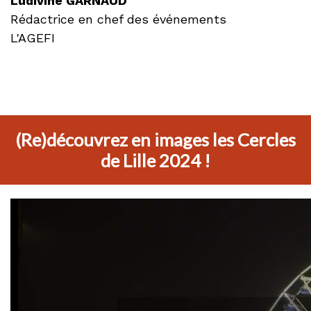
Ludivine GARNAUD
Rédactrice en chef des événements
L'AGEFI
(Re)découvrez en images les Cercles
de Lille 2024 !