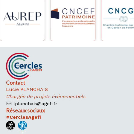
Contact
Lucie PLANCHAIS
Chargée de projets événementiels
lplanchais@agefi.fr
Réseaux sociaux
#CerclesAgefi
Twi
Lin
tter
ked
in