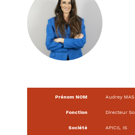
Prénom NOM
Audrey MAS
Fonction
Directeur So
Société
APICIL IS